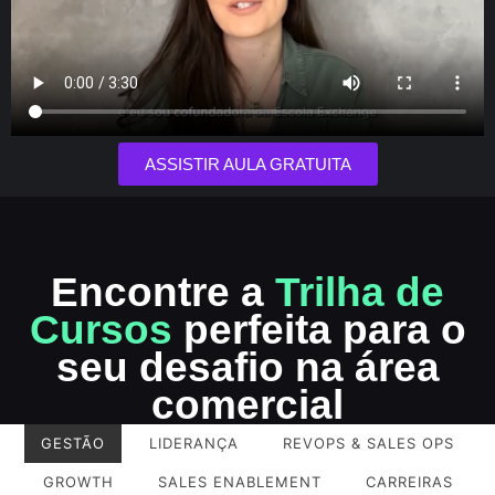
ASSISTIR AULA GRATUITA
Encontre a
Trilha de
Cursos
perfeita para o
seu desafio na área
comercial
GESTÃO
LIDERANÇA
REVOPS & SALES OPS
GROWTH
SALES ENABLEMENT
CARREIRAS