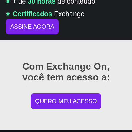
+ de
30 horas
de conteúdo
Certificados
Exchange
ASSINE AGORA
Com Exchange On,
você tem acesso a:
QUERO MEU ACESSO