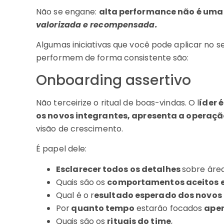
Não se engane:
alta performance não é uma
valorizada e recompensada.
Algumas iniciativas que você pode aplicar no s
performem de forma consistente são:
Onboarding assertivo
Não terceirize o ritual de boas-vindas. O l
íder 
os novos integrantes, apresenta a operaç
visão de crescimento.
É papel dele:
Esclarecer todos os detalhes
sobre áre
Quais são os
comportamentos aceitos e
Qual é o r
esultado esperado dos novos
Por
quanto tempo
estarão focados
ape
Quais são os
rituais do time
,