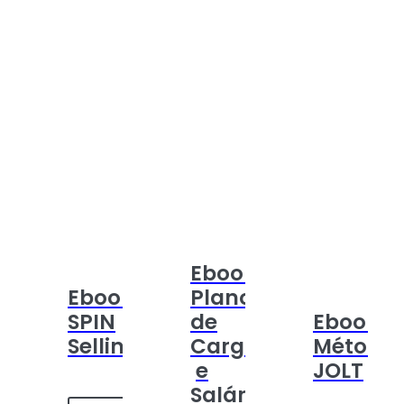
Ebook:
Ebook:
Plano
SPIN
de
Ebook:
Selling
Cargos
Método
e
JOLT
Salários