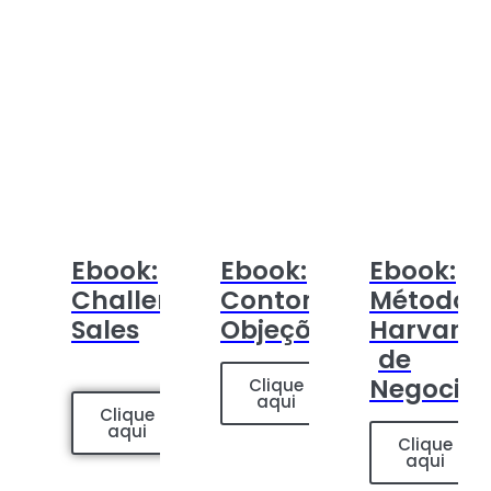
Ebook:
Ebook:
Ebook:
Challenger
Contornando
Método
Sales
Objeções
Harvard
de
Negocia
Clique
aqui
Clique
aqui
Clique
aqui