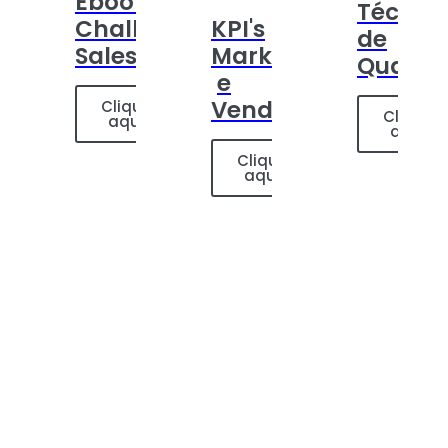
Ebook:
Técnic
Challenger
KPI's
de
Sales
Marketing
Qualifi
e
Vendas
Clique
Clique
aqui
aqui
Clique
aqui