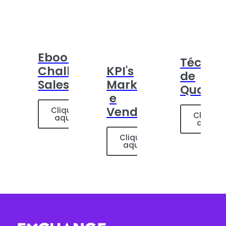
Ebook:
Técnic
Challenger
KPI's
de
Sales
Marketing
Qualifi
e
Vendas
Clique
Clique
aqui
aqui
Clique
aqui