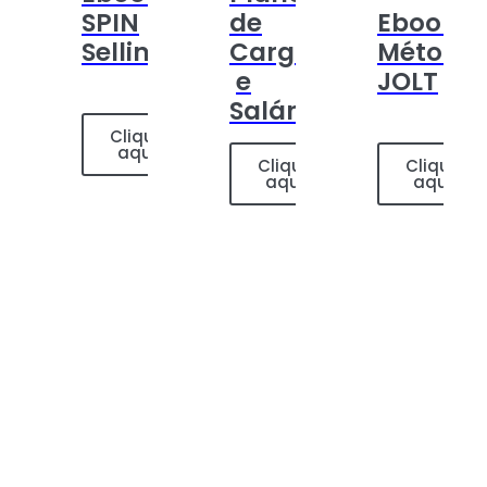
SPIN
de
Ebook:
Selling
Cargos
Método
e
JOLT
Salários
Clique
aqui
Clique
Clique
aqui
aqui