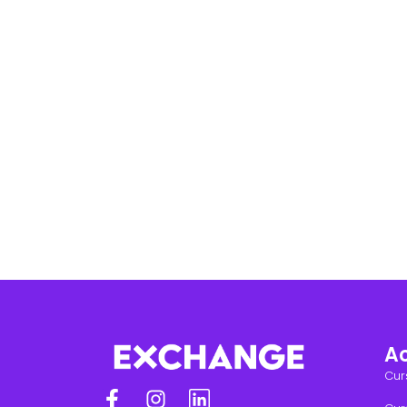
A
Cur