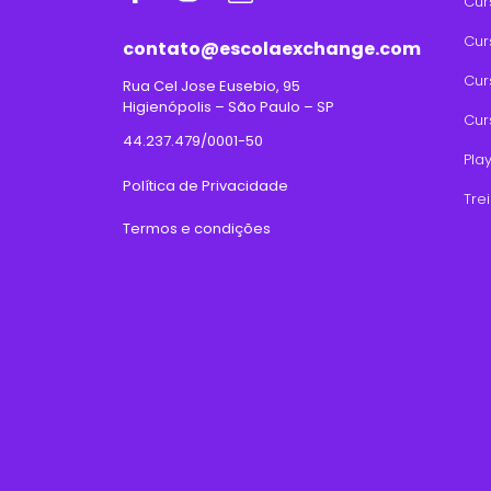
Cur
Cur
contato@escolaexchange.com
Cur
Rua Cel Jose Eusebio, 95
Higienópolis – São Paulo – SP
Cur
44.237.479/0001-50
Pla
Política de Privacidade
Tre
Termos e condições