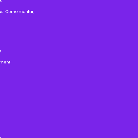
B
as: Como montar,
s
ement