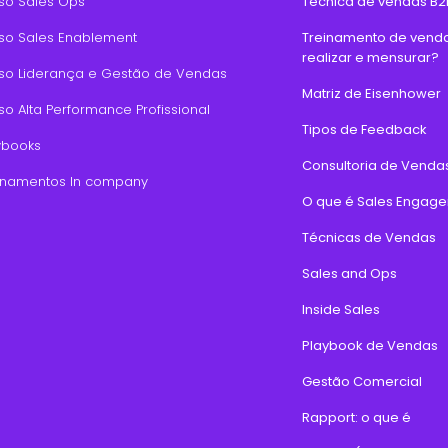
so Sales Ops
Técnica de vendas B2
so Sales Enablement
Treinamento de vend
realizar e mensurar?
so Liderança e Gestão de Vendas
Matriz de Eisenhower
so Alta Performance Profissional
Tipos de Feedback
ybooks
Consultoria de Venda
inamentos In company
O que é Sales Engag
Técnicas de Vendas
Sales and Ops
Inside Sales
Playbook de Vendas
Gestão Comercial
Rapport: o que é