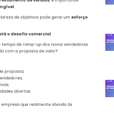
treinamento de vendas
, é importante
angível
.
areza de objetivos pode gerar um
esforço
stá o desafio comercial
.
 O tempo de ramp-up dos novos vendedores
ado com a proposta de valor?
de proposta;
vendedores;
ivas;
dades abertas.
ma empresa que realmente atenda às