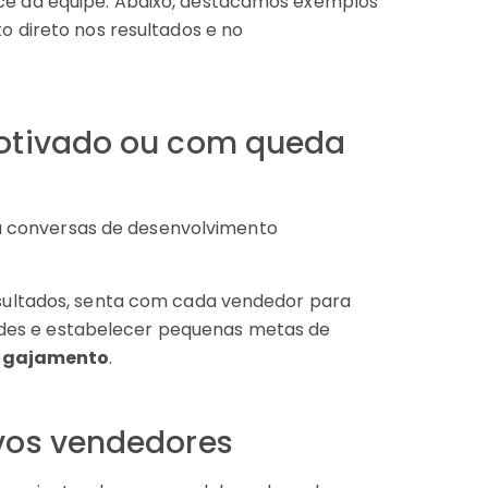
e da equipe. Abaixo, destacamos exemplos
 direto nos resultados e no
otivado ou com queda
ria conversas de desenvolvimento
sultados, senta com cada vendedor para
ldades e estabelecer pequenas metas de
engajamento
.
vos vendedores