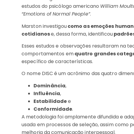
estudos do psicólogo americano
William Moult
“Emotions of Normal People”
.
Marston investigou
como as emoções humana
cotidianos
e, dessa forma, identificou
padrões
Esses estudos e observações resultaram na teori
comportamentos em
quatro grandes categ
específico de características.
O nome DISC é um acrônimo das quatro dime
Dominância
,
Influência
,
Estabilidade
e
Conformidade
.
A metodologia foi amplamente difundida e ada
usada em processos de seleção, assim como pa
melhoria da comunicação interpessoal.