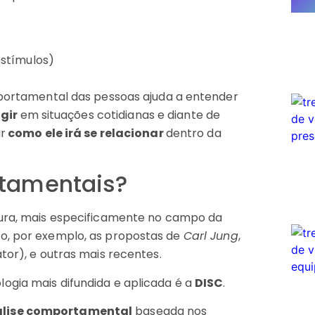
estímulos)
omportamental das pessoas ajuda a entender
agir
em situações cotidianas e diante de
ar
como ele irá se relacionar
dentro da
rtamentais?
tura, mais especificamente no campo da
mo, por exemplo, as propostas de
Carl Jung
,
tor), e outras mais recentes.
ogia mais difundida e aplicada é a
DISC
.
álise comportamental
baseada nos