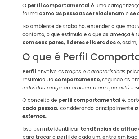
O
perfil comportamental
é uma categorização
forma
como as pessoas se relacionam
e
se
No ambiente de trabalho, entender o que motiva
conforto, o que estimula e o que as ameaça é
com seus pares, líderes e liderados
e, assim,
O que é Perfil Compor
Perfil
envolve os
traços e características
psic
resumida. Já
comportamento
, segundo as pr
indivíduo reage ao ambiente em que está ins
O conceito de
perfil comportamental
é, por
cada pessoa,
considerando principalmente
a
externos.
Isso permite identificar
tendências de atitud
para traçar o perfil de cada um, entra em jog