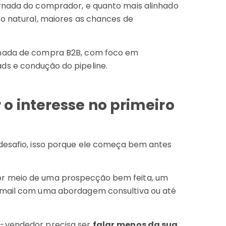
ornada do comprador, e quanto mais alinhado
xo natural, maiores as chances de
rnada de compra B2B, com foco em
ds e condução do pipeline.
o interesse no primeiro
desafio, isso porque ele começa bem antes
or meio de uma prospecção bem feita, um
-mail com uma abordagem consultiva ou até
é-vendedor precisa ser
falar
menos da sua