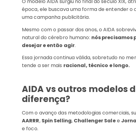
O modelo AIDA surgiu no final do século XIX, atri
época, ele buscava uma forma de entender o
uma campanha publicitária.
Mesmo com o passar dos anos, o AIDA sobrevi
natural do cérebro humano:
nós precisamos p
desejar e então agir
.
Essa jornada continua válida, sobretudo no m
tende a ser mais
racional, técnico e longo.
AIDA vs outros modelos de
diferença?
Com o avanço das metodologias comerciais, su
AARRR
,
Spin Selling
,
Challenger Sale
e
Jorna
e foco.